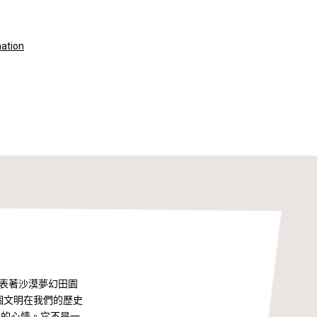
mation
代表著沙漠夢幻田園
個文明在我們的歷史
奮的心情。它不是一