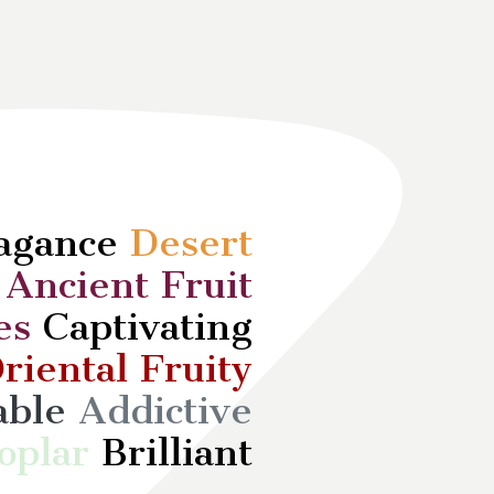
vagance
Desert
d
Ancient Fruit
es
Captivating
riental Fruity
able
Addictive
oplar
Brilliant