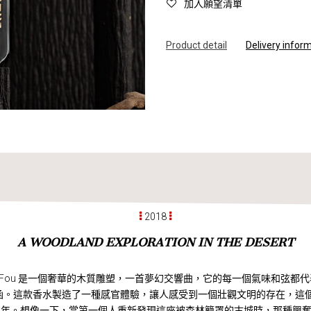
加入願望清單
Product d
e
tail
Delivery infor
2018
A WOODLAND EXPLORATION IN THE DESERT
is Fou 是一個奢華的木質雕塑，一首夢幻交響曲，它的每一個氣味和弦都
函。這款香水製造了一種感官體驗，讓人感受到一個壯觀文明的存在，這
00 年。想像一下，當第一個人重新發現這座被森林籠罩的古城時，那種興