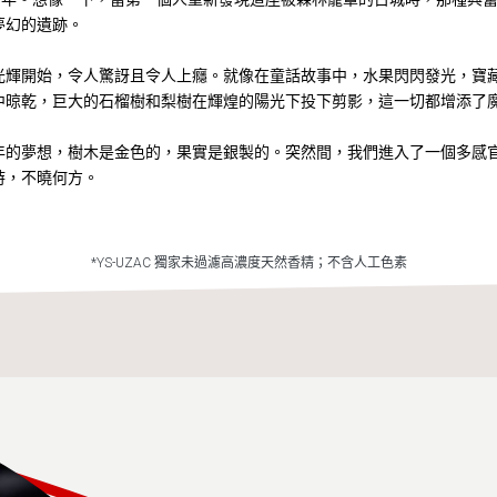
夢幻的遺跡。
光輝開始，令人驚訝且令人上癮。就像在童話故事中，水果閃閃發光，寶
中晾乾，巨大的石榴樹和梨樹在輝煌的陽光下投下剪影，這一切都增添了
年的夢想，樹木是金色的，果實是銀製的。突然間，我們進入了一個多感
時，不曉何方。
*YS-UZAC 獨家未過濾高濃度天然香精；不含人工色素