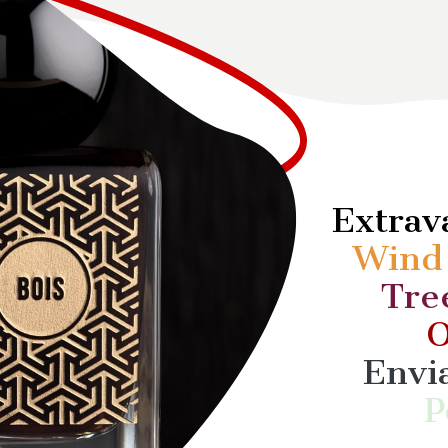
Extra
Win
Tre
O
Envi
P