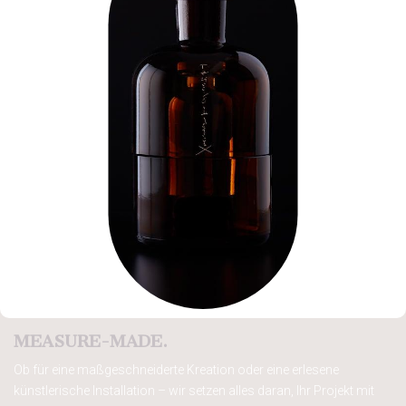
MEASURE-MADE.
Ob für eine maßgeschneiderte Kreation oder eine erlesene
künstlerische Installation – wir setzen alles daran, Ihr Projekt mit