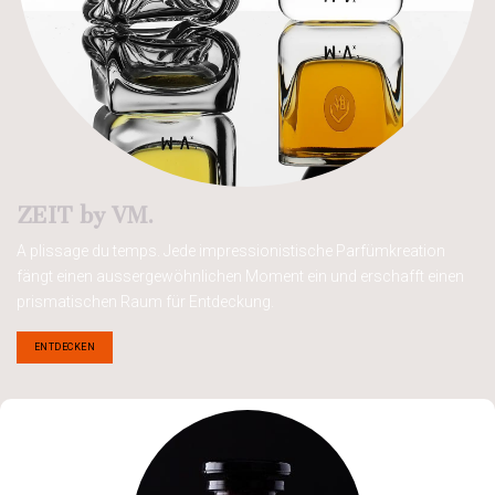
ZEIT by VM.
A plissage du temps. Jede impressionistische Parfümkreation
fängt einen aussergewöhnlichen Moment ein und erschafft einen
prismatischen Raum für Entdeckung.
ENTDEC​​KEN