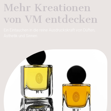
Mehr Kreationen
von VM entdecken
Ein Eintauchen in die reine Ausdruckskraft von Düften,
Ästhetik und Sinnen.